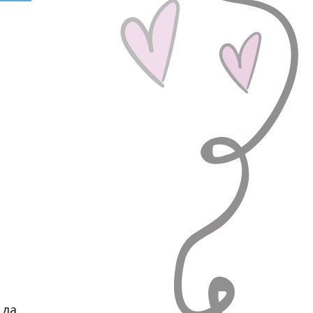
я
 да