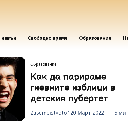
и навън
Свободно време
Образование
Н
Образование
Как да парираме
гневните изблици в
детския пубертет
Zasemeistvoto
120 Март 2022
6 ми