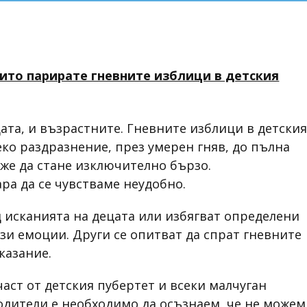
които парирате гневните изблици в детския
цата, и възрастните. Гневните изблици в детски
еко раздразнение, през умерен гняв, до пълна
оже да стане изключително бързо.
ра да се чувстваме неудобно.
 исканията на децата или избягват определени
тези емоции. Други се опитват да спрат гневните
казание.
част от детския пубертет и всеки малчуган
одители е необходимо да осъзнаем, че не можем