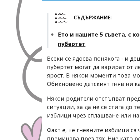
СЪДЪРЖАНИЕ:
Ето и нашите 5 съвета, с 
пубертет
Всеки се ядосва понякога - и де
пубертет могат да варират от л
ярост. В някои моменти това м
Обикновено детският гняв ни ка
Някои родители отстъпват пред
ситуации, за да не се стига до 
изблици чрез сплашване или на
Факт е, че гневните изблици са 
преминава през тях. Ние като р