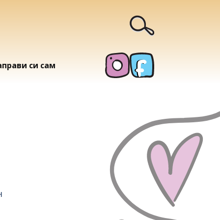
аправи си сам
н