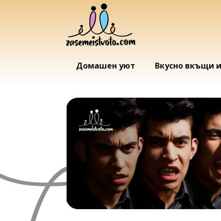
Домашен уют
Вкусно вкъщи 