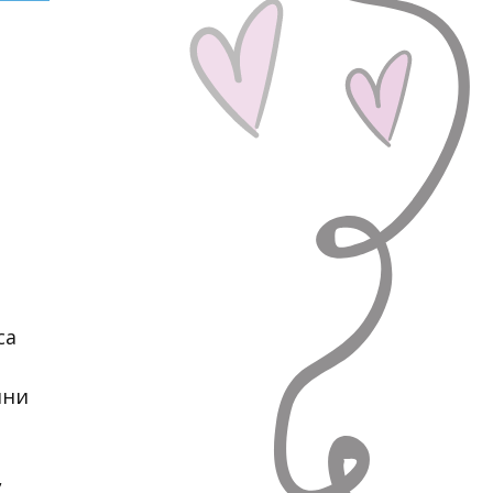
са
йни
,