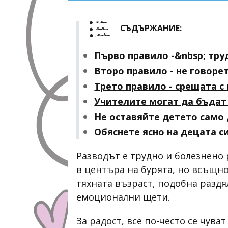
СЪДЪРЖАНИЕ:
Първо правило -&nbsp; тру
Второ правило - не говоре
Трето правило - срещата с 
Учителите могат да бъда
Не оставяйте детето само
Обяснете ясно на децата си
Разводът е трудно и болезнено 
в центъра на бурята, но всъщно
тяхната възраст, подобна раздя
емоционални щети.
За радост, все по-често се чува