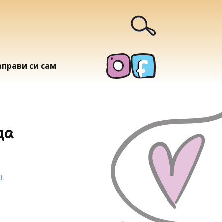
аправи си сам
да
н