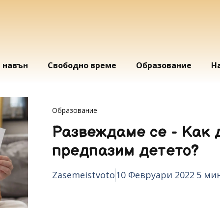
и навън
Свободно време
Образование
Н
Образование
Развеждаме се - Как 
предпазим детето?
Zasemeistvoto
10 Февруари 2022
5 ми