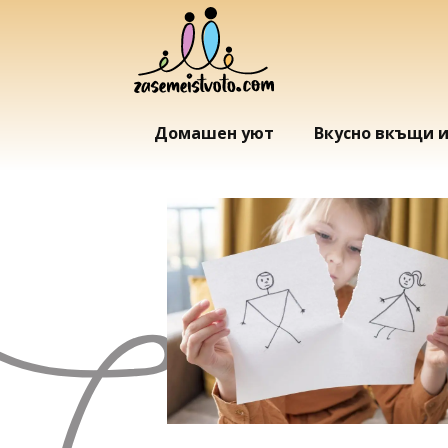
Домашен уют
Вкусно вкъщи 