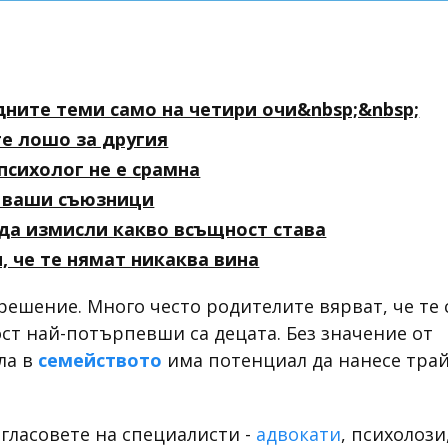
дните теми само на четири очи&nbsp;&nbsp;
те лошо за другия
психолог не е срамнa
т ваши съюзници
 да измисли какво всъщност става
, че те нямат никаква вина
решение. Много често родителите вярват, че те 
ст най-потърпевши са децата. Без значение от
ла в
семейството
има потенциал да нанесе тра
т гласовете на специалисти -
адвокати
, психолози