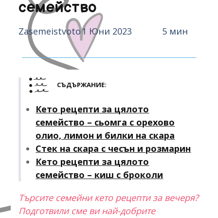
семейство
Zasemeistvoto
1 Юни 2023
5 мин
СЪДЪРЖАНИЕ:
Кето рецепти за цялото
семейство – сьомга с орехово
олио, лимон и билки на скара
Стек на скара с чесън и розмарин
Кето рецепти за цялото
семейство – киш с броколи
Търсите семейни кето рецепти за вечеря?
Подготвили сме ви най-добрите