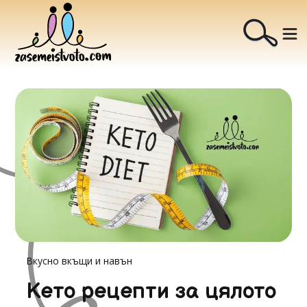
Вкусно вкъщи и навън
Кето рецепти за цялото