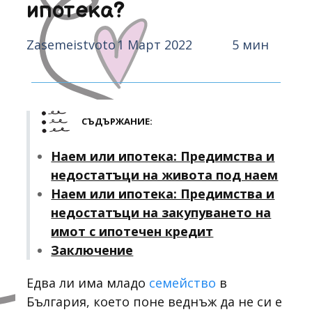
ипотека?
Zasemeistvoto
1 Март 2022
5 мин
СЪДЪРЖАНИЕ:
Наем или ипотека: Предимства и
недостатъци на живота под наем
Наем или ипотека: Предимства и
недостатъци на закупуването на
имот с ипотечен кредит
Заключение
Едва ли има младо
семейство
в
България, което поне веднъж да не си е