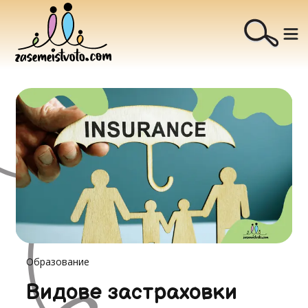
Образование
Видове застраховки