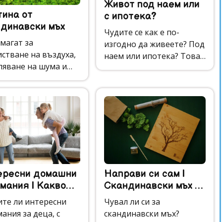
Живот под наем или
тина от
с ипотека?
динавски мъх
Чудите се как е по-
магат за
изгодно да живеете? Под
стване на въздуха,
наем или ипотека? Това
ляване на шума и
е въпрос, който засяга
яне на естествен
най-вече младото
ент от дизайна към
поколение. Научете
ранството, без да
повече тук.
ят безпорядък.
ересни домашни
Направи си сам |
мания | Какво
Скандинавски мъх -
равим у дома?
приложения
ите ли интересни
Чувал ли си за
ания за деца, с
скандинавски мъх?