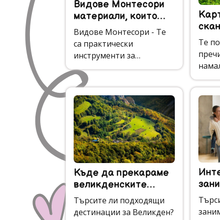
Видове Монтесори
Кар
материали, които
скан
стимулират детския
Видове Монтесори - Те
ум
Те по
са практически
пречи
инструменти за
нама
обучение, които са
добав
създадени да стимулират
елем
детския ум.
прост
добав
Инт
Къде да прекараме
зани
великденските
да п
празници в
Търс
Търсите ли подходящи
България?
заним
дестинации за Великден?