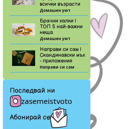
всички възрасти
Домашен уют
Брачни халки |
ТОП 5 най-важни
неща
Домашен уют
Направи си сам |
Скандинавски мъх
- приложения
Направи си сам
Последвай ни
zasemeistvoto
Абонирай се