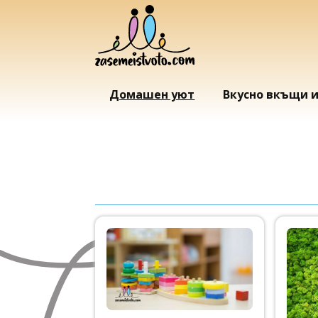
Домашен уют
Вкусно вкъщи 