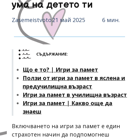
ума на детето ти
Zasemeistvoto
21 май 2025
6 мин.
СЪДЪРЖАНИЕ:
Що е то? | Игри за памет
Ползи от игри за памет в яслена и
предучилищна възраст
Игри за памет в училищна възраст
Игри за памет | Какво още да
знаеш
Включването на игри за памет е един
страхотен начин да подпомогнеш