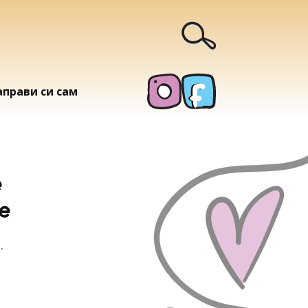
аправи си сам
е
е
.