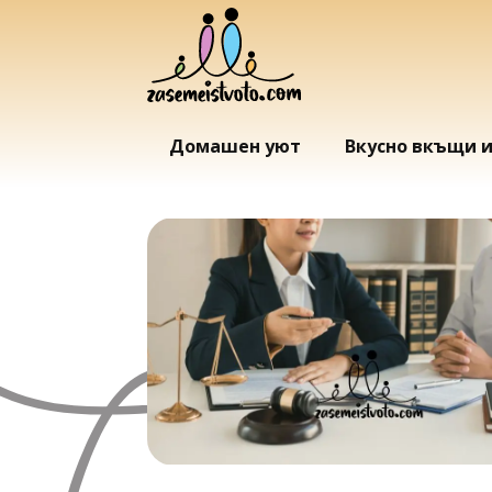
Домашен уют
Вкусно вкъщи 