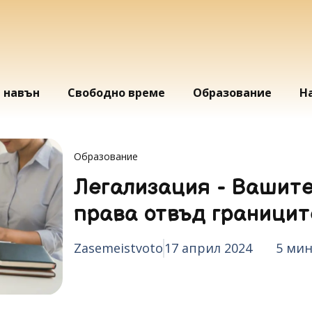
и навън
Свободно време
Образование
Н
Образование
Легализация - Вашит
права отвъд границит
Zasemeistvoto
17 април 2024
5 мин