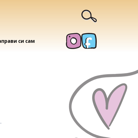
аправи си сам
.