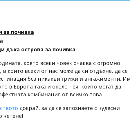
и за почивка
а
и дъха острова за почивка
одината, което всеки човек очаква с огромно
в които всеки от нас може да си отдъхне, да се
дестинация без никакви грижи и ангажименти. И
то в Европа така и около нея, които могат да
рфектната комбинация от всичко това.
йството
докрай, за да се запознаете с чудесни
о четене!