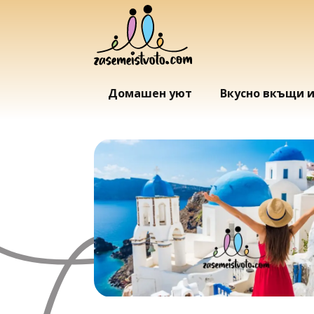
Домашен уют
Вкусно вкъщи 