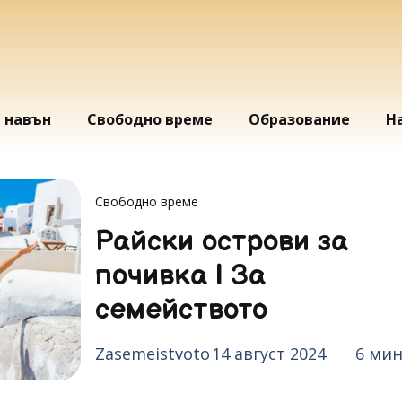
и навън
Свободно време
Образование
Н
Свободно време
Райски острови за
почивка | За
семейството
Zasemeistvoto
14 август 2024
6 мин