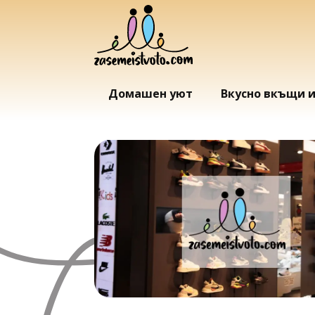
Домашен уют
Вкусно вкъщи 