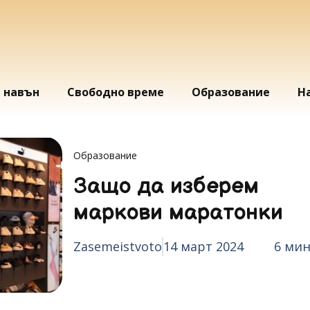
и навън
Свободно време
Образование
Н
Образование
Защо да изберем
маркови маратонки
Zasemeistvoto
14 март 2024
6 мин