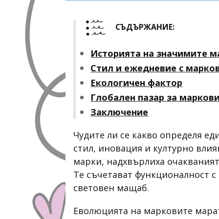
СЪДЪРЖАНИЕ:
Историята на значимите м
Стил и ежедневие с марко
Екологичен фактор
Глобален пазар за марков
Заключение
Чудите ли се какво определя ед
стил, иновация и културно влия
марки, надхвърлиха очакванията
Те съчетават функционалност с
световен мащаб.
Еволюцията на марковите марат