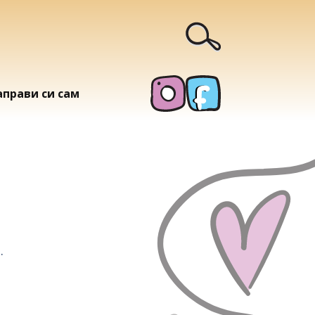
аправи си сам
.