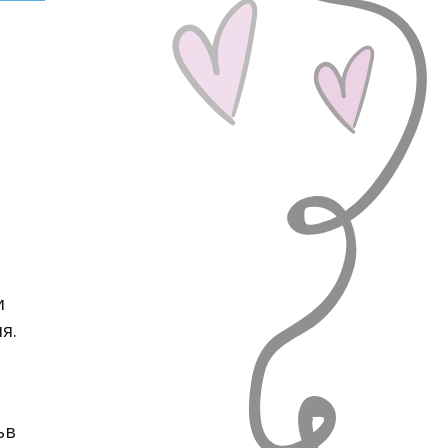
и
я.
ъв