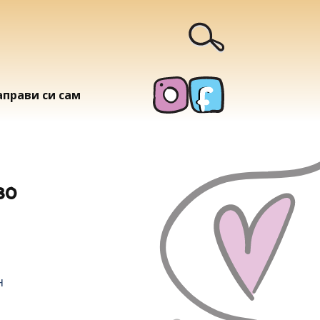
аправи си сам
во
н