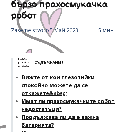
бързо прахосмукачка
робот
Zasemeistvoto
5 Май 2023
5 мин
СЪДЪРЖАНИЕ:
Вижте от кои глезотийки
спокойно можете да се
откажете&nbsp;
Имат ли прахосмукачките робот
недостатъци?
Продължава ли да е важна
батерията?